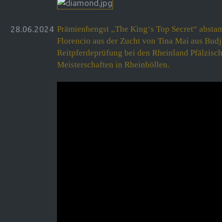
28.06.2024
Prämienhengst „The King‘s Top Secret“ absta
Florencio aus der Zucht von Tina Mai aus Bud
Reitpferdeprüfung bei den Rheinland Pfälzisc
Meisterschaften in Rheinböllen.