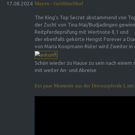
17.08.2024
Mayen - Geisbüschhof
The King‘s Top Secret abstammend von Top 
der Zucht von Tina Mai/Budjadingen gewinn
Reitpferdeprüfung mit Wertnote 8,1 und
der ebenfalls gekörte Hengst Forever a Di
von Maria Koopmann-Rüter wird Zweiter in 
Schön wieder zu Hause zu sein nach einem s
mit weiter An- und Abreise
Ein paar Momente aus der Dressurpferde L mi