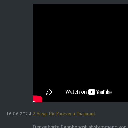
16.06.2024
2 Siege für Forever a Diamond
Der gekörte Rapphengst abstammend von 