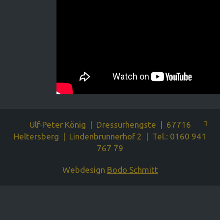
Ulf-Peter König | Dressurhengste | 67716
Heltersberg | Lindenbrunnerhof 2 | Tel.: 0160 941
767 79
Webdesign
Bodo Schmitt
Xnxx
Wwwxxx
Video
Porn